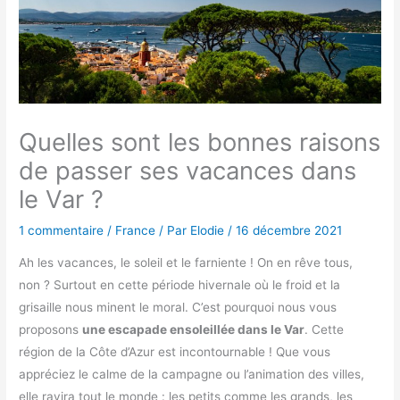
Quelles sont les bonnes raisons
de passer ses vacances dans
le Var ?
1 commentaire
/
France
/ Par
Elodie
/
16 décembre 2021
Ah les vacances, le soleil et le farniente ! On en rêve tous,
non ? Surtout en cette période hivernale où le froid et la
grisaille nous minent le moral. C’est pourquoi nous vous
proposons
une escapade ensoleillée dans le Var
. Cette
région de la Côte d’Azur est incontournable ! Que vous
appréciez le calme de la campagne ou l’animation des villes,
elle ravira tout le monde : les petits comme les grands, les