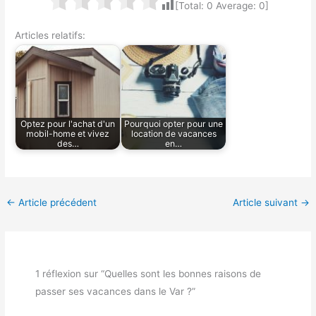
[Total:
0
Average:
0
]
Articles relatifs:
Optez pour l'achat d'un
Pourquoi opter pour une
mobil-home et vivez
location de vacances
des…
en…
←
Article précédent
Article suivant
→
1 réflexion sur “Quelles sont les bonnes raisons de
passer ses vacances dans le Var ?”