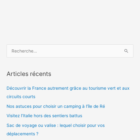
R
e
c
Articles récents
h
e
Découvrir la France autrement grâce au tourisme vert et aux
r
circuits courts
c
Nos astuces pour choisir un camping à l’île de Ré
h
Visitez l’Italie hors des sentiers battus
e
Sac de voyage ou valise : lequel choisir pour vos
r
déplacements ?